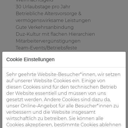
30 Urlaubstage pro Jahr
Betriebliche Altersvorsorge &
vermögenswirksame Leistungen
Gute Verkehrsanbindung
Duz-Kultur mit flachen Hierarchien
Mitarbeitervergünstigungen
Team-Events/Betriebsfeste
Fahrradleasing
Cookie Einstellungen
Mit Spaß an der Arbeit, einem guten
Kollegenzusammenhalt und dem ein oder anderen
Sehr geehrte Website-Besucher*innen, wir setzen
Witz, bewältigen wir auch stressige Arbeitstage mit
auf unserer Website Cookies ein. Einige von
einem Lächeln im Gesicht. Sollten doch mal
diesen Cookies sind für den technischen Betrieb
Tiefpunkte während der Arbeitszeit auftauchen,
der Website essentiell und müssen von uns
stehen stets gutgefüllte Keksdosen bereit. Danach
gesetzt werden. Andere Cookies sind dazu da,
lässt es sich ganz anders arbeiten (laut Kollegium).
unser Online-Angebot für alle Besucher*innen zu
verbessern und die Website insgesamt
wirtschaftlich zu betreiben. Sie können alle
Unser i-Tüpfelchen:
Cookies akzeptieren, bestimmte Cookies ablehnen